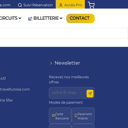
Accès Pro
ia.com
Suivi Réservation
CIRCUITS
BILLETTERIE
CONTACT
Newsletter
Recevez nos meilleures
 431
offres
raveltunisia.com
ina Sfax
Modes de paiement
Carte
Paiement
Bancaire
Mobile