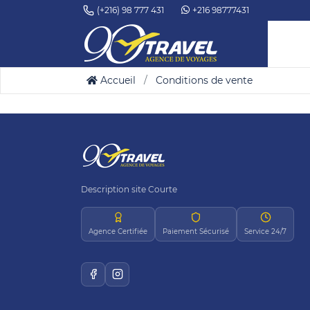
(+216) 98 777 431
+216 98777431
Accueil
Conditions de vente
Description site Courte
Agence Certifiée
Paiement Sécurisé
Service 24/7