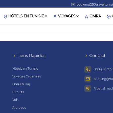
booking@90traveltunis
HÔTELS EN TUNISIE
VOYAGES
OMRA
Liens Rapides
Contact
Hôtels en Tunisie
(+216) 98 777
Voyages Organisés
booking@90t
Omra & Hajj
Ribat al mad
Circuits
Vols
À propos