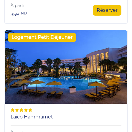
À partir
Réserver
TND
359
Logement Petit Déjeuner
Laico Hammamet