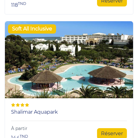
Réserver
TND
118
Soft All Inclusive
Shalimar Aquapark
À partir
Réserver
TND
144