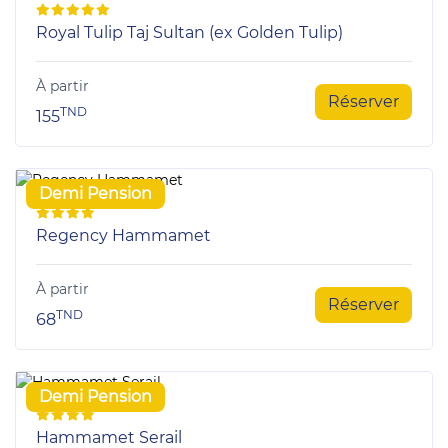
Royal Tulip Taj Sultan (ex Golden Tulip)
À partir
Réserver
TND
155
Demi Pension
Regency Hammamet
À partir
Réserver
TND
68
Demi Pension
Hammamet Serail