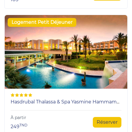
Logement Petit Déjeuner
Hasdrubal Thalassa & Spa Yasmine Hammamet
À partir
Réserver
TND
249