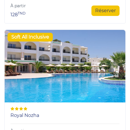
À partir
Réserver
TND
128
Soft All Inclusive
Royal Nozha