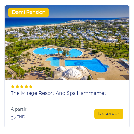
Demi Pension
The Mirage Resort And Spa Hammamet
À partir
Réserver
TND
94