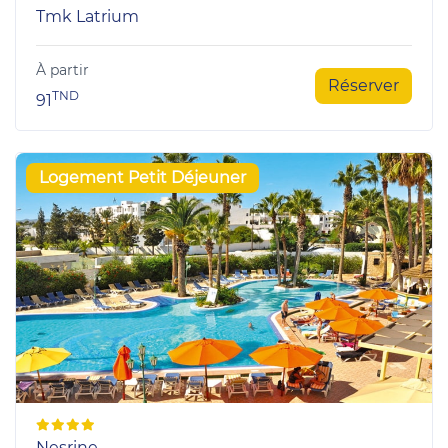
Tmk Latrium
À partir
Réserver
TND
91
Logement Petit Déjeuner
Nesrine