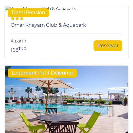
Demi Pension
Omar Khayam Club & Aquapark
À partir
Réserver
TND
168
Logement Petit Déjeuner