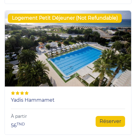
Logement Petit Déjeuner (Not Refundable)
Yadis Hammamet
À partir
Réserver
TND
56