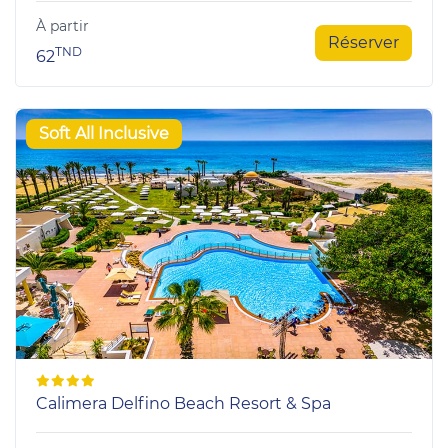
À partir
Réserver
TND
62
Soft All Inclusive
Calimera Delfino Beach Resort & Spa