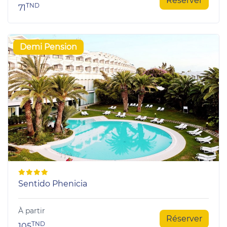
Réserver
TND
71
Demi Pension
Sentido Phenicia
À partir
Réserver
TND
105