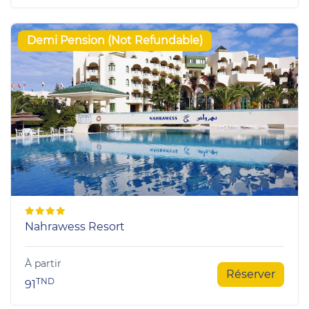
Demi Pension (Not Refundable)
Nahrawess Resort
À partir
Réserver
TND
91