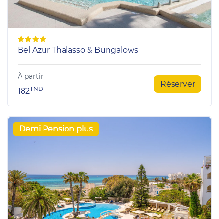
Bel Azur Thalasso & Bungalows
À partir
Réserver
TND
182
Demi Pension plus