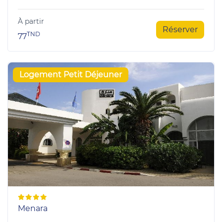
À partir
Réserver
TND
77
Logement Petit Déjeuner
Menara