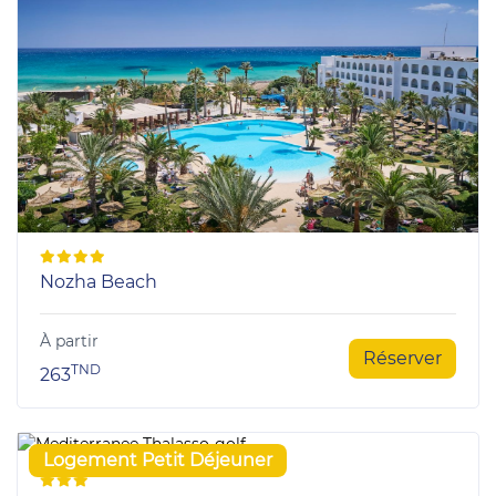
Nozha Beach
À partir
Réserver
TND
263
Logement Petit Déjeuner