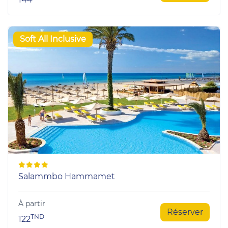
Soft All Inclusive
Salammbo Hammamet
À partir
Réserver
TND
122