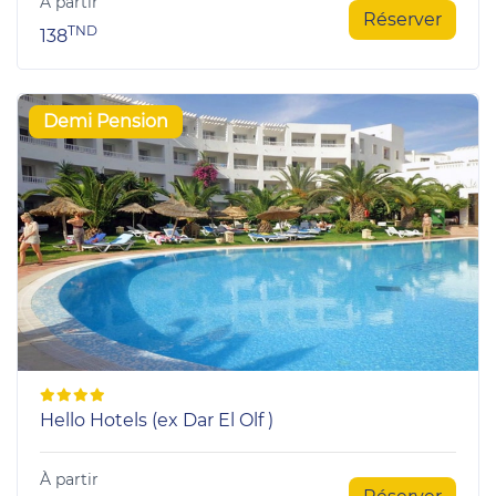
À partir
Réserver
TND
138
Demi Pension
Hello Hotels (ex Dar El Olf )
À partir