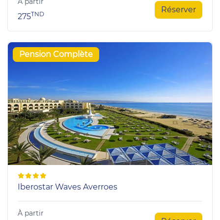
À partir
Réserver
TND
275
Pension Complète
Iberostar Waves Averroes
À partir