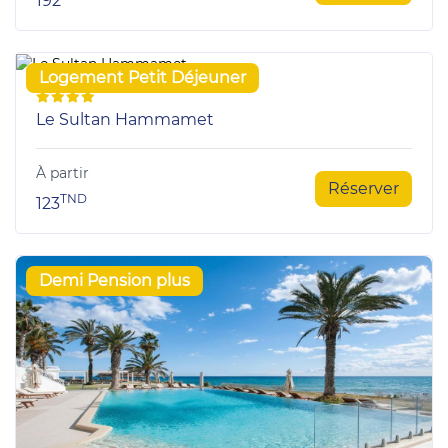
192
Logement Petit Déjeuner
Le Sultan Hammamet
À partir
Réserver
TND
123
Demi Pension plus