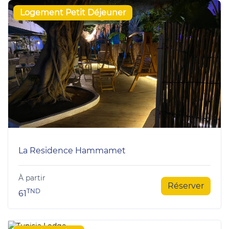
Logement Petit Déjeuner
La Residence Hammamet
À partir
Réserver
TND
61