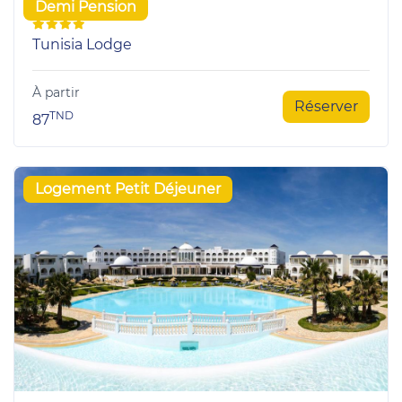
Demi Pension
Tunisia Lodge
À partir
Réserver
TND
87
Logement Petit Déjeuner