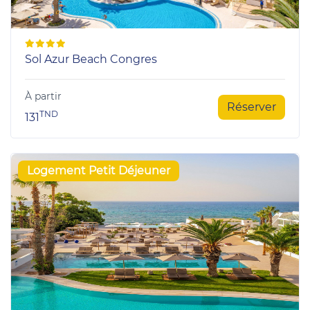
Sol Azur Beach Congres
À partir
Réserver
TND
131
Logement Petit Déjeuner