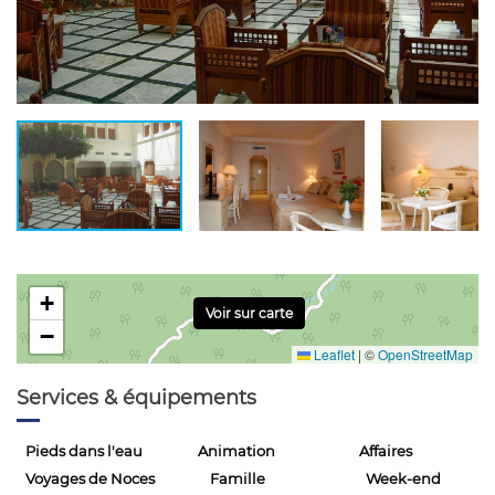
+
Voir sur carte
−
Leaflet
|
©
OpenStreetMap
Services & équipements
Pieds dans l'eau
Animation
Affaires
Voyages de Noces
Famille
Week-end